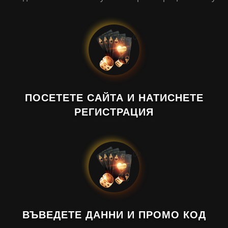
01
ПОСЕТЕТЕ САЙТА И НАТИСНЕТЕ
РЕГИСТРАЦИЯ
02
ВЪВЕДЕТЕ ДАННИ И ПРОМО КОД