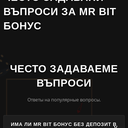
ВЪПРОСИ ЗА MR BIT
БОНУС
ЧЕСТО ЗАДАВАЕМЕ
ВЪПРОСИ
Ответы на популярные вопросы.
ИМА ЛИ MR BIT БОНУС БЕЗ ДЕПОЗИТ В