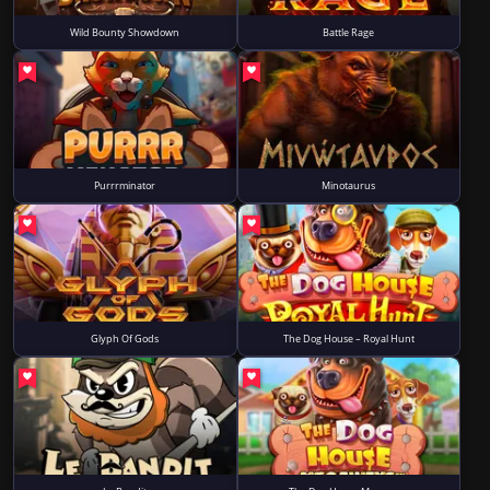
Wild Bounty Showdown
Battle Rage
Purrrminator
Minotaurus
Glyph Of Gods
The Dog House – Royal Hunt