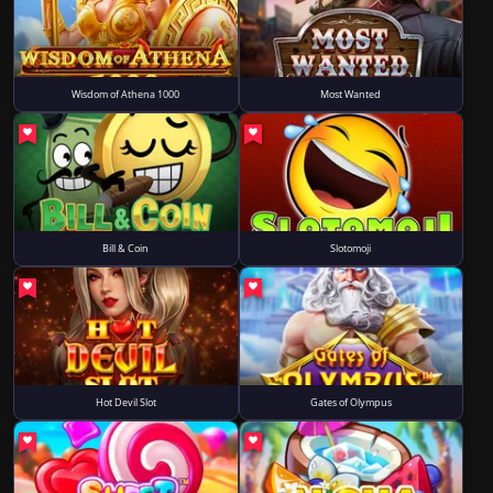
Wisdom of Athena 1000
Most Wanted
Bill & Coin
Slotomoji
Hot Devil Slot
Gates of Olympus