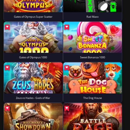
Gates of Olympus Super Scatter
Rad Maxx
Gates of Olympus 1000
Sweet Bonanza 1000
Zeus vs Hades - Gods of War
The Dog House