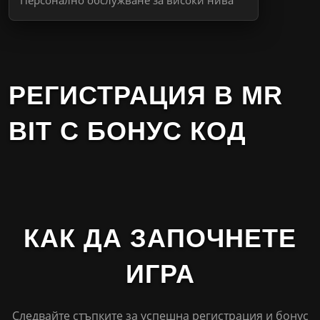
Персонално обслужване за високи нива
РЕГИСТРАЦИЯ В MR
BIT С БОНУС КОД
КАК ДА ЗАПОЧНЕТЕ
ИГРА
Следвайте стъпките за успешна регистрация и бонус