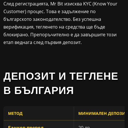
След регистрацията, Mr Bit изисква KYC (Know Your
Customer) процес. Това е задължение по
българското законодателство. Без успешна
верификация, тегленето на средства ще бъде
блокирано. Препоръчително е да завършите този
етап веднага след първия депозит.
ДЕПОЗИТ И ТЕГЛЕНЕ
В БЪЛГАРИЯ
МЕТОД
МИНИМАЛЕН ДЕПОЗИТ
Банков превод
20 лв.