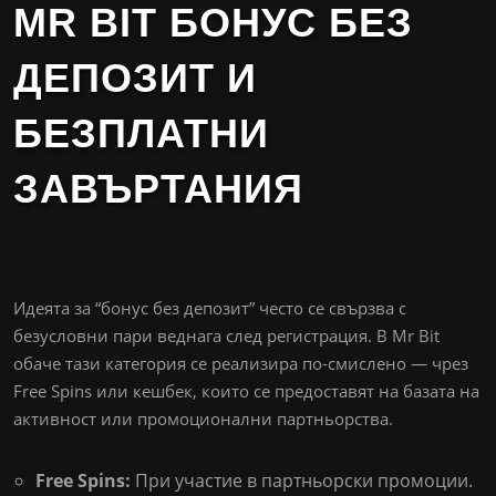
MR BIT БОНУС БЕЗ
ДЕПОЗИТ И
БЕЗПЛАТНИ
ЗАВЪРТАНИЯ
Идеята за “бонус без депозит” често се свързва с
безусловни пари веднага след регистрация. В Mr Bit
обаче тази категория се реализира по-смислено — чрез
Free Spins или кешбек, които се предоставят на базата на
активност или промоционални партньорства.
Free Spins:
При участие в партньорски промоции.