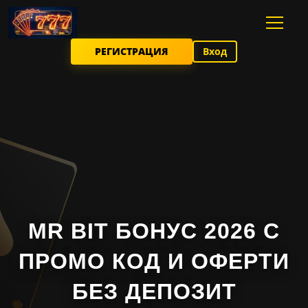
РЕГИСТРАЦИЯ
Вход
MR BIT БОНУС 2026 С
ПРОМО КОД И ОФЕРТИ
БЕЗ ДЕПОЗИТ