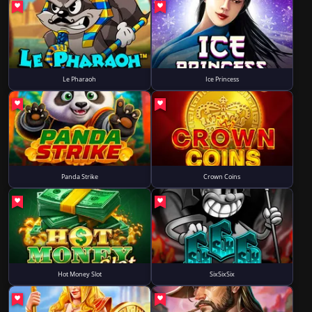
Le Pharaoh
Ice Princess
Panda Strike
Crown Coins
Hot Money Slot
SixSixSix